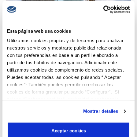
Esta página web usa cookies
Utilizamos cookies propias y de terceros para analizar
nuestros servicios y mostrarte publicidad relacionada
con tus preferencias en base a un perfil elaborado a
partir de tus hábitos de navegación. Adicionalmente
utilizamos cookies de complemento de redes sociales.
Puedes aceptar todas las cookies pulsando “ Aceptar
Huella Hídrica y Huella de Agua, indicadores para una
minería sostenible
cookies”· También puedes permitir o rechazar las
cookies de forma granular pulsando “Configurar”. Si
El agua juega un papel crucial en la mayoría de las operaciones de la
pulsas “Rechazar cookies”, equivaldrá a rechazar la
minería industrial moderna, desde la extracción y obtención del
instalación de todas las cookies salvo las necesarias que
mineral hasta su concentración y purificación. Siendo la minería una
Mostrar detalles
actividad con un uso intensivo de...
son indispensables para que el sitio web funcione y que
por tanto no se pueden desactivar. Puedes consultar
más información en nuestra
Política de Cookies
Aceptar cookies