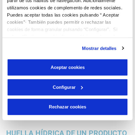
partir de tus hábitos de navegación. Adicionalmente
agua por unidad de producto consumido y su país de
utilizamos cookies de complemento de redes sociales.
residencia.
Puedes aceptar todas las cookies pulsando “ Aceptar
cookies”· También puedes permitir o rechazar las
cookies de forma granular pulsando “Configurar”. Si
Calcula tu huella hídrica individual
pulsas “Rechazar cookies”, equivaldrá a rechazar la
instalación de todas las cookies salvo las necesarias que
Mostrar detalles
son indispensables para que el sitio web funcione y que
por tanto no se pueden desactivar. Puedes consultar
más información en nuestra
Política de Cookies
Aceptar cookies
Configurar
Rechazar cookies
HUELLA HÍDRICA DE UN PRODUCTO