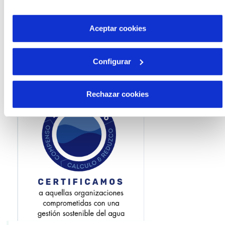
funcione y que por tanto no se pueden desactivar. Puedes
consultar más información en nuestra
Política de Cookies
Aceptar cookies
Configurar
Rechazar cookies