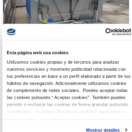
Esta página web usa cookies
Utilizamos cookies propias y de terceros para analizar
Enfriamiento adiabático, clave para el uso sostenible
nuestros servicios y mostrarte publicidad relacionada con
del agua en Feralco Iberia
tus preferencias en base a un perfil elaborado a partir de tus
Feralco Iberia, involucrada en su compromiso con la calidad de sus
hábitos de navegación. Adicionalmente utilizamos cookies
productos y su preocupación por el medio ambiente, ha implantado
de complemento de redes sociales. Puedes aceptar todas
recientemente un sistema de enfriamiento adiabático en el proceso de
las cookies pulsando “ Aceptar cookies”· También puedes
producción de su planta de Valdemoro. Esta unidad está diseñada
específicamente para enfriar el aire utilizado en el proceso de
permitir o rechazar las cookies de forma granular pulsando
enfriamiento del producto final. […]
“Configurar”. Si pulsas “Rechazar cookies”, equivaldrá a
rechazar la instalación de todas las cookies salvo las
Leer más
necesarias que son indispensables para que el sitio web
Mostrar detalles