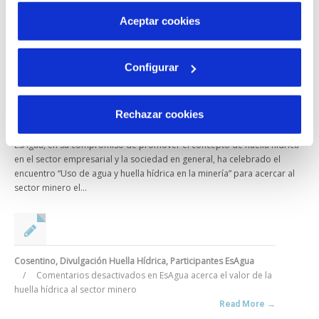
más información en nuestra
Política de Cookies
Aceptar cookies
Configurar
EsAgua acerca el valor de la huella hídrica al sector
Rechazar cookies
minero
EsAgua, en su compromiso de promover el concepto de huella hídrica
en el sector empresarial y la sociedad en general, ha celebrado el
encuentro “Uso de agua y huella hídrica en la minería” para acercar al
sector minero el...
Cosentino
,
Divulgación Huella Hídrica
,
Participantes EsAgua
/
Comentarios desactivados
en EsAgua acerca el valor de la
huella hídrica al sector minero
Read More →