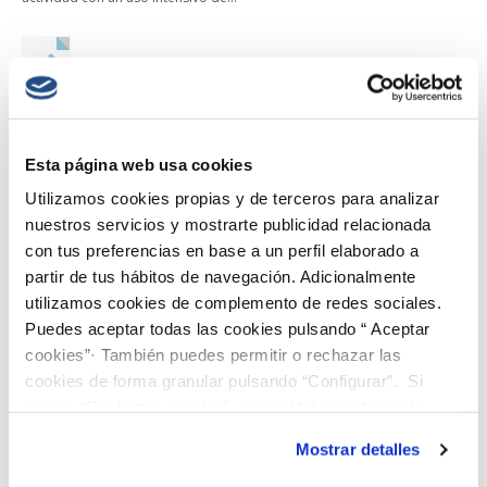
Cosentino
,
Divulgación Huella Hídrica
,
Informes
,
MATSA
,
Participantes EsAgua
/
Comentarios desactivados
en Huella
Hídrica y Huella de Agua, indicadores para una minería
Esta página web usa cookies
sostenible
Read More →
Utilizamos cookies propias y de terceros para analizar
nuestros servicios y mostrarte publicidad relacionada
con tus preferencias en base a un perfil elaborado a
partir de tus hábitos de navegación. Adicionalmente
utilizamos cookies de complemento de redes sociales.
Puedes aceptar todas las cookies pulsando “ Aceptar
cookies”· También puedes permitir o rechazar las
cookies de forma granular pulsando “Configurar”. Si
pulsas “Rechazar cookies”, equivaldrá a rechazar la
instalación de todas las cookies salvo las necesarias que
Mostrar detalles
son indispensables para que el sitio web funcione y que
por tanto no se pueden desactivar. Puedes consultar