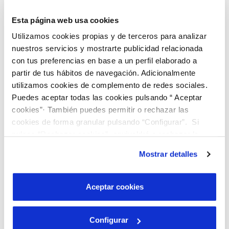
Esta página web usa cookies
EsAgua otorga a Estrella de Levante la Categoría Gold
Utilizamos cookies propias y de terceros para analizar
por la implementación de medidas para la reducción de
su huella hídrica
nuestros servicios y mostrarte publicidad relacionada
con tus preferencias en base a un perfil elaborado a
La plataforma EsAgua ha decidido recientemente otorgar su Categoría
partir de tus hábitos de navegación. Adicionalmente
Gold a la empresa Estrella de Levante en reconocimiento al éxito
utilizamos cookies de complemento de redes sociales.
obtenido en la implementación de medidas de reducción de los
consumos de agua por parte de la empresa, medidas...
Puedes aceptar todas las cookies pulsando “ Aceptar
cookies”· También puedes permitir o rechazar las
cookies de forma granular pulsando “Configurar”. Si
pulsas “Rechazar cookies”, equivaldrá a rechazar la
instalación de todas las cookies salvo las necesarias que
Participantes EsAgua
/
Comentarios desactivados
en EsAgua
Mostrar detalles
otorga a Estrella de Levante la Categoría Gold por la
son indispensables para que el sitio web funcione y que
implementación de medidas para la reducción de su huella
por tanto no se pueden desactivar. Puedes consultar
hídrica
más información en nuestra
Política de Cookies
Aceptar cookies
Read More →
Configurar