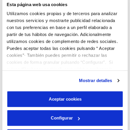
Esta página web usa cookies
Más de 20 organizaciones manifiestan su compromiso
Utilizamos cookies propias y de terceros para analizar
con la huella hídrica en la red EsAgua
nuestros servicios y mostrarte publicidad relacionada
con tus preferencias en base a un perfil elaborado a
EsAgua continúa creciendo y despertando el interés de distintos
sectores por la sostenibilidad del agua. Más de 20 organizaciones
partir de tus hábitos de navegación. Adicionalmente
comparten su interés por la huella hídrica en nuestra plataforma,
utilizamos cookies de complemento de redes sociales.
creando una alianza sin precedentes para lograr un uso más
Puedes aceptar todas las cookies pulsando “ Aceptar
sostenible...
cookies”· También puedes permitir o rechazar las
cookies de forma granular pulsando “Configurar”. Si
pulsas “Rechazar cookies”, equivaldrá a rechazar la
instalación de todas las cookies salvo las necesarias que
Mostrar detalles
Participantes EsAgua
/
Comentarios desactivados
en Más de
son indispensables para que el sitio web funcione y que
20 organizaciones manifiestan su compromiso con la huella
por tanto no se pueden desactivar. Puedes consultar
hídrica en la red EsAgua
más información en nuestra
Política de Cookies
Read More →
Aceptar cookies
Configurar