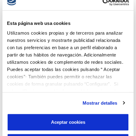
Entrevistas
/
Comentarios desactivados
en Entrevista a Ruth
Mathews, directora ejecutiva de la Water Footprint Network
Esta página web usa cookies
Read More →
Utilizamos cookies propias y de terceros para analizar
nuestros servicios y mostrarte publicidad relacionada
con tus preferencias en base a un perfil elaborado a
partir de tus hábitos de navegación. Adicionalmente
utilizamos cookies de complemento de redes sociales.
Puedes aceptar todas las cookies pulsando “ Aceptar
cookies”· También puedes permitir o rechazar las
cookies de forma granular pulsando “Configurar”. Si
pulsas “Rechazar cookies”, equivaldrá a rechazar la
instalación de todas las cookies salvo las necesarias que
Mostrar detalles
son indispensables para que el sitio web funcione y que
por tanto no se pueden desactivar. Puedes consultar
más información en nuestra
Política de Cookies
Aceptar cookies