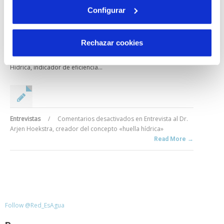
Configurar
Entrevista al Dr. Arjen Hoekstra, creador del concepto
«huella hídrica»
El Dr. Arjen Hoekstra es profesor de Gestión del Agua en la
Rechazar cookies
Univerdidad de Twente y es el creador del concepto de huella
hídrica. El pasado 18 de febrero, en el marco de la jornada "Huella
Hídrica, indicador de eficiencia...
Entrevistas
/
Comentarios desactivados
en Entrevista al Dr.
Arjen Hoekstra, creador del concepto «huella hídrica»
Read More →
Follow @Red_EsAgua