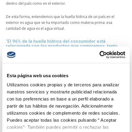
dentro del país como en el exterior.
De esta forma, entendemos que la huella hídrica de un país en el
exterior es agua que se ha importado como materia prima: esa
cantidad de agua es el agua virtual.
"El 96% de la huella hídrica del consumidor está
relacionada con los productos que compramos, tanto
industriales como agrícolas"
Aunque no debemos dejar de ser sostenibles con el consumo de agua
en el hogar,
la huella hídrica es un indicador que encuentra su
aplicación en los productos industriales y agrícolas
. Según Hoekstra, la
Esta página web usa cookies
huella hídrica de los hogares representa entre un 1% y un 4% como
Utilizamos cookies propias y de terceros para analizar
máximo de la totalidad de la huella hídrica.
nuestros servicios y mostrarte publicidad relacionada
De esta forma, "el 96% de la huella hídrica del consumidor está
con tus preferencias en base a un perfil elaborado a
relacionada con los productos que compramos, tanto industriales
partir de tus hábitos de navegación. Adicionalmente
como agrícolas". Estos productos, en su mayoría, están relacionados
utilizamos cookies de complemento de redes sociales.
con la comida, por lo que
Hoekstra apunta que "es importante saber
Puedes aceptar todas las cookies pulsando “ Aceptar
qué comemos exactamente"
.
cookies”· También puedes permitir o rechazar las