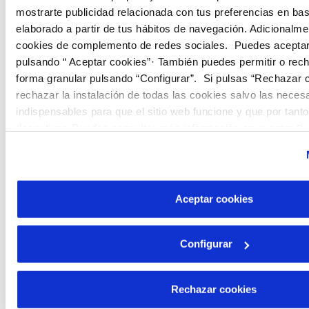
mostrarte publicidad relacionada con tus preferencias en base
elaborado a partir de tus hábitos de navegación. Adicionalme
cookies de complemento de redes sociales. Puedes aceptar
pulsando “ Aceptar cookies”· También puedes permitir o rec
forma granular pulsando “Configurar”. Si pulsas “Rechazar c
rechazar la instalación de todas las cookies salvo las neces
indispensables para que el sitio web funcione y que por tant
desactivar. Puedes consultar más información en nuestra
Po
Aceptar cookies
Configurar
Rechazar cookies