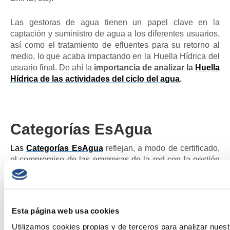
Las gestoras de agua tienen un papel clave en la
captación y suministro de agua a los diferentes usuarios,
así como el tratamiento de efluentes para su retorno al
medio, lo que acaba impactando en la Huella Hídrica del
usuario final. De ahí la
importancia de analizar la
Huella
Hídrica de las actividades del ciclo del agua
.
Categorías EsAgua
Las
Categorías EsAgua
reflejan, a modo de certificado,
el compromiso de las empresas de la red con la gestión
sostenible del agua en sus operacione
s
.
La Categoría
Gold es un reconocimiento a las empresas que, tras
sumarse a la iniciativa, han realizado el cálculo de huella
hídrica y/o huella de agua, han certificado y proponen un
Esta página web usa cookies
plan de medidas de reducción.
Utilizamos cookies propias y de terceros para analizar nuest