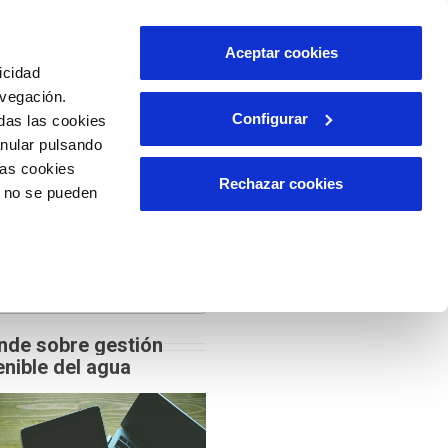
Aceptar cookies
EBINARS
BLOG
CONTACTO
icidad
avegación.
Configurar
das las cookies
E
PARTICIPANTES ESAGUA
FERALCO IBERIA
anular pulsando
las cookies
Rechazar cookies
o no se pueden
@Red_EsAgua
ar
nde sobre gestión
nible del agua