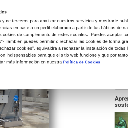
ies
HUELLA HÍDRICA
ESAGUA
PARTICIPANTES
W
 y de terceros para analizar nuestros servicios y mostrarte publ
encias en base a un perfil elaborado a partir de tus hábitos de n
 cookies de complemento de redes sociales. Puedes aceptar to
HOM
s”· También puedes permitir o rechazar las cookies de forma gr
echazar cookies”, equivaldrá a rechazar la instalación de todas 
on indispensables para que el sitio web funcione y que por tant
Follow 
tar más información en nuestra
Política de Cookies
Busc
Apre
soste