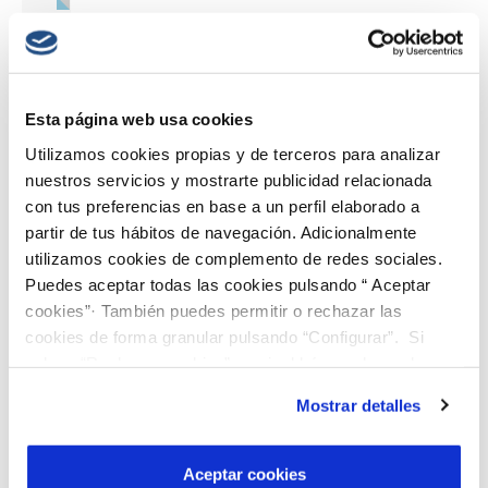
Aguas de Murcia
,
Divulgación Huella Hídrica
,
Participantes
EsAgua
/
Comentarios desactivados
en Huella Hídrica en
Aguas de Murcia: sostenibilidad contra la sequía
Esta página web usa cookies
Read More →
Utilizamos cookies propias y de terceros para analizar
nuestros servicios y mostrarte publicidad relacionada
con tus preferencias en base a un perfil elaborado a
partir de tus hábitos de navegación. Adicionalmente
utilizamos cookies de complemento de redes sociales.
Puedes aceptar todas las cookies pulsando “ Aceptar
cookies”· También puedes permitir o rechazar las
cookies de forma granular pulsando “Configurar”. Si
pulsas “Rechazar cookies”, equivaldrá a rechazar la
instalación de todas las cookies salvo las necesarias que
Mostrar detalles
son indispensables para que el sitio web funcione y que
por tanto no se pueden desactivar. Puedes consultar
más información en nuestra
Política de Cookies
Aceptar cookies