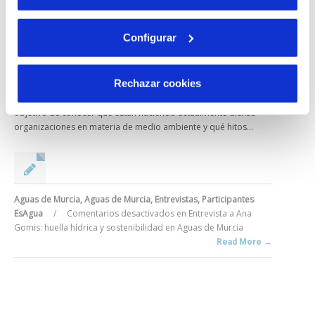
Configurar
Entrevista a Ana Gomis: huella hídrica y sostenibilidad
en Aguas de Murcia
Rechazar cookies
EsAgua inicia un ciclo de entrevistas con las empresas participantes en
nuestra plataforma por la huella hídrica. Estas entrevistas surgen con el
objetivo de conocer qué están haciendo actualmente dichas
organizaciones en materia de medio ambiente y qué hitos...
Aguas de Murcia
,
Aguas de Murcia
,
Entrevistas
,
Participantes
EsAgua
/
Comentarios desactivados
en Entrevista a Ana
Gomis: huella hídrica y sostenibilidad en Aguas de Murcia
Read More →