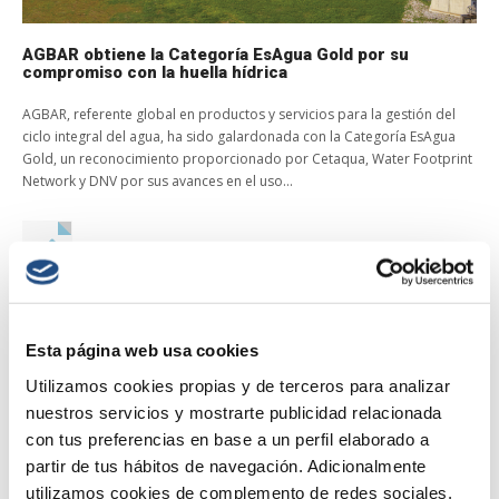
AGBAR obtiene la Categoría EsAgua Gold por su
compromiso con la huella hídrica
AGBAR, referente global en productos y servicios para la gestión del
ciclo integral del agua, ha sido galardonada con la Categoría EsAgua
Gold, un reconocimiento proporcionado por Cetaqua, Water Footprint
Network y DNV por sus avances en el uso...
agbar
/
Comentarios desactivados
en AGBAR obtiene la
Categoría EsAgua Gold por su compromiso con la huella hídrica
Read More →
Esta página web usa cookies
Utilizamos cookies propias y de terceros para analizar
nuestros servicios y mostrarte publicidad relacionada
con tus preferencias en base a un perfil elaborado a
partir de tus hábitos de navegación. Adicionalmente
Follow @Red_EsAgua
utilizamos cookies de complemento de redes sociales.