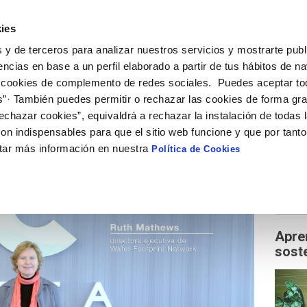
ies
HUELLA HÍDRICA
ESAGUA
PARTICIPANTES
W
 y de terceros para analizar nuestros servicios y mostrarte publ
encias en base a un perfil elaborado a partir de tus hábitos de n
 cookies de complemento de redes sociales. Puedes aceptar to
s”· También puedes permitir o rechazar las cookies de forma gr
echazar cookies”, equivaldrá a rechazar la instalación de todas 
on indispensables para que el sitio web funcione y que por tant
Follow 
tar más información en nuestra
Política de Cookies
Busc
Apre
soste