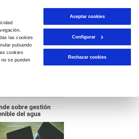
Aceptar cookies
EBINARS
BLOG
CONTACTO
icidad
avegación.
Configurar
das las cookies
HOME
POSTS TAGGED "RUTH MATHEWS"
anular pulsando
las cookies
Rechazar cookies
o no se pueden
@Red_EsAgua
ar
nde sobre gestión
nible del agua