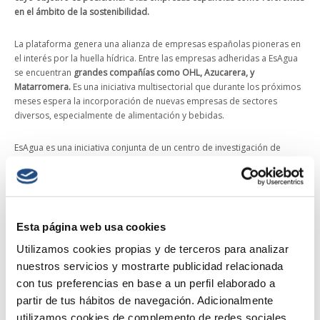
en el ámbito de la sostenibilidad.
La plataforma genera una alianza de empresas españolas pioneras en
el interés por la huella hídrica. Entre las empresas adheridas a EsAgua
se encuentran
grandes compañías como OHL, Azucarera, y
Matarromera.
Es una iniciativa multisectorial que durante los próximos
meses espera la incorporación de nuevas empresas de sectores
diversos, especialmente de alimentación y bebidas.
EsAgua es una iniciativa conjunta de un centro de investigación de
excelencia, una organización europea encargada de promover la huella
hídrica a nivel mundial y que aporta la metodología del cálculo (
Water
Footprint Network
) y un organismo certificador (
AENOR
). Además,
cuenta con el apoyo de
CEIGRAM
, centro de I+D de la Universidad
Politécnica de Madrid.
Esta página web usa cookies
Utilizamos cookies propias y de terceros para analizar
EsAgua permitirá consultar vía web de forma clara y rápida las
conclusiones y avances en materia de huella hídrica de las empresas
nuestros servicios y mostrarte publicidad relacionada
que forman parte de ella, así como las iniciativas que llevan a cabo
con tus preferencias en base a un perfil elaborado a
para mitigar su huella hídrica.
La plataforma permitirá a las empresas
partir de tus hábitos de navegación. Adicionalmente
compartir con sus grupos de interés y con la ciudadanía en general, su
utilizamos cookies de complemento de redes sociales.