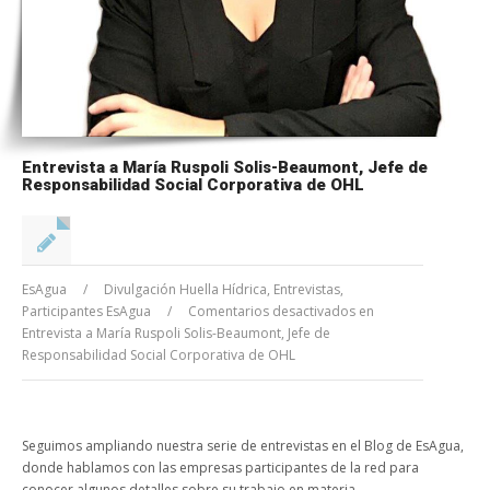
Entrevista a María Ruspoli Solis-Beaumont, Jefe de
Responsabilidad Social Corporativa de OHL
EsAgua
/
Divulgación Huella Hídrica
,
Entrevistas
,
Participantes EsAgua
/
Comentarios desactivados
en
Entrevista a María Ruspoli Solis-Beaumont, Jefe de
Responsabilidad Social Corporativa de OHL
Seguimos ampliando nuestra serie de entrevistas en el Blog de EsAgua,
donde hablamos con las empresas participantes de la red para
conocer algunos detalles sobre su trabajo en materia