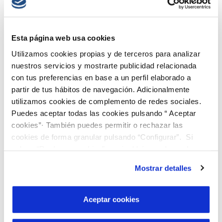
Esta página web usa cookies
Utilizamos cookies propias y de terceros para analizar
Cálculo de la Huella Ambiental de productos y
organizaciones – Recomendaciones de la CE
nuestros servicios y mostrarte publicidad relacionada
con tus preferencias en base a un perfil elaborado a
La Comisión Europea ha publicado sus recomendaciones en el uso de
partir de tus hábitos de navegación. Adicionalmente
metodologías para el cálculo de la Huella Ambiental La Comisión
utilizamos cookies de complemento de redes sociales.
Europea ha lanzado recientemente sus recomendaciones sobre el uso
Puedes aceptar todas las cookies pulsando “ Aceptar
de metodologías de cálculo de la Huella Ambiental para que las...
cookies”· También puedes permitir o rechazar las
cookies de forma granular pulsando “Configurar”. Si
pulsas “Rechazar cookies”, equivaldrá a rechazar la
instalación de todas las cookies salvo las necesarias que
Divulgación Huella Hídrica
/
Comentarios desactivados
en
Mostrar detalles
son indispensables para que el sitio web funcione y que
Cálculo de la Huella Ambiental de productos y organizaciones –
Recomendaciones de la CE
por tanto no se pueden desactivar. Puedes consultar
Read More →
más información en nuestra
Política de Cookies
Aceptar cookies