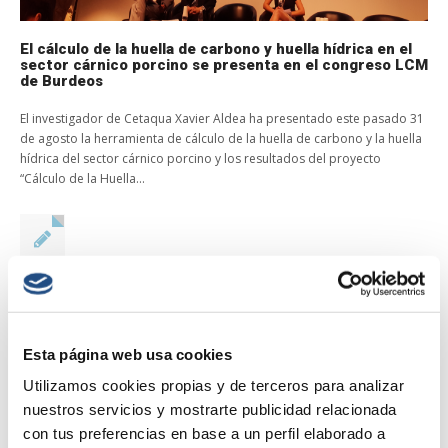
El cálculo de la huella de carbono y huella hídrica en el
sector cárnico porcino se presenta en el congreso LCM
de Burdeos
El investigador de Cetaqua Xavier Aldea ha presentado este pasado 31
de agosto la herramienta de cálculo de la huella de carbono y la huella
hídrica del sector cárnico porcino y los resultados del proyecto
“Cálculo de la Huella...
Divulgación Huella Hídrica
,
Informes
/
Comentarios
desactivados
en El cálculo de la huella de carbono y huella
hídrica en el sector cárnico porcino se presenta en el congreso
LCM de Burdeos
Esta página web usa cookies
Read More →
Utilizamos cookies propias y de terceros para analizar
nuestros servicios y mostrarte publicidad relacionada
con tus preferencias en base a un perfil elaborado a