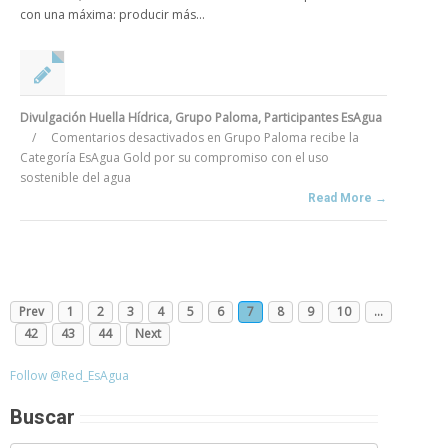
con una máxima: producir más...
Divulgación Huella Hídrica
,
Grupo Paloma
,
Participantes EsAgua
/
Comentarios desactivados
en Grupo Paloma recibe la
Categoría EsAgua Gold por su compromiso con el uso
sostenible del agua
Read More →
Prev
1
2
3
4
5
6
7
8
9
10
…
42
43
44
Next
Follow @Red_EsAgua
Buscar