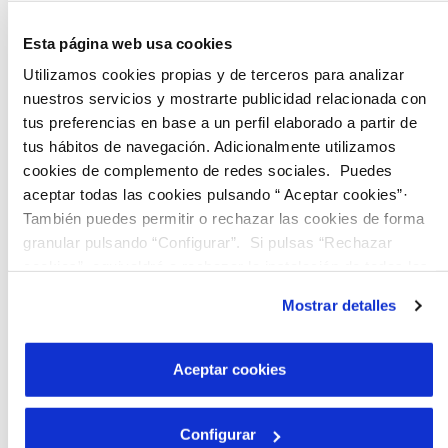
Esta página web usa cookies
Utilizamos cookies propias y de terceros para analizar
nuestros servicios y mostrarte publicidad relacionada con
tus preferencias en base a un perfil elaborado a partir de
KLEPIERRE
tus hábitos de navegación. Adicionalmente utilizamos
cookies de complemento de redes sociales. Puedes
aceptar todas las cookies pulsando “ Aceptar cookies”·
Klépierre es la empresa líder del sector de centros
También puedes permitir o rechazar las cookies de forma
comerciales en Europa. Cuenta con una presencia
granular pulsando “Configurar”. Si pulsas “Rechazar
destacada y una expansión significativa con más de
cookies”, equivaldrá a rechazar la instalación de todas las
100 centros comerciales en 16 países europeos.
cookies salvo las necesarias que son indispensables para
Asimismo, Klépierre ha demostrado su compromiso
Mostrar detalles
que el sitio web funcione y que por tanto no se pueden
con las comunidades y retailers al brindar
desactivar. Puedes consultar más información en
experiencias comerciales excepcionales a una amplia
base de clientes.
nuestra
Política de Cookies
Aceptar cookies
Más allá de su responsabilidad como actor relevante
en el sector, Klepierre también destaca por su
Configurar
compromiso con la innovación y la sostenibilidad. La