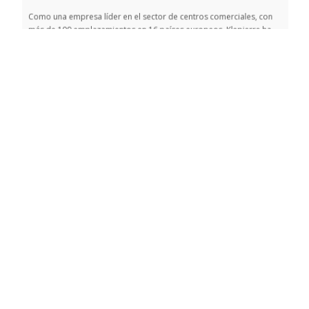
Como una empresa líder en el sector de centros comerciales, con
más de 100 emplazamientos en 16 países europeos, Klepierre ha
demostrado una gran diligencia en ofrecer a sus clientes
experiencias comerciales excepcionales. Ahora esta empresa
expande su enfoque hacia la sostenibilidad manifestando su
compromiso con el uso sostenible del agua y la huella hídrica. ¡Nos
complace […]
Leer más