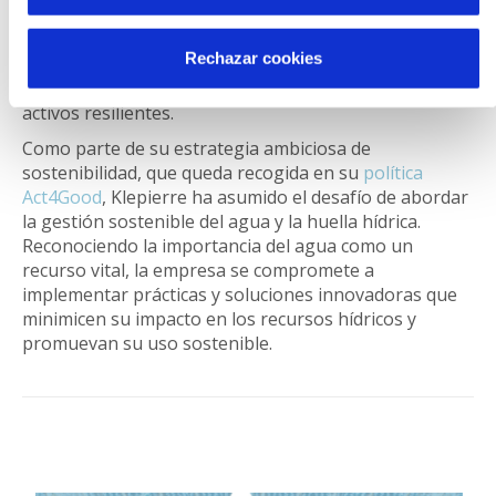
empresa reconoce los desafíos climáticos actuales y se
ha propuesto reducir sus emisiones directas de gases
Rechazar cookies
de efecto invernadero, así como integrar una visión
más amplia de la huella de carbono y desarrollar
activos resilientes.
Como parte de su estrategia ambiciosa de
sostenibilidad, que queda recogida en su
política
Act4Good
, Klepierre ha asumido el desafío de abordar
la gestión sostenible del agua y la huella hídrica.
Reconociendo la importancia del agua como un
recurso vital, la empresa se compromete a
implementar prácticas y soluciones innovadoras que
minimicen su impacto en los recursos hídricos y
promuevan su uso sostenible.