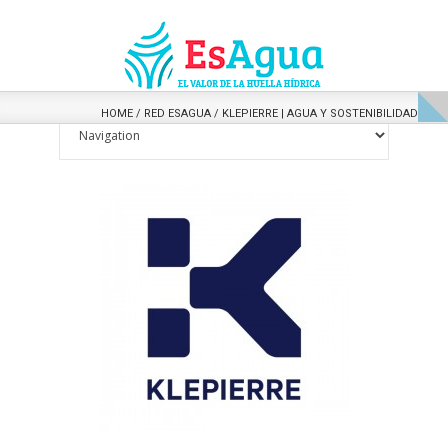
HOME
/
RED ESAGUA
/
KLEPIERRE | AGUA Y SOSTENIBILIDAD