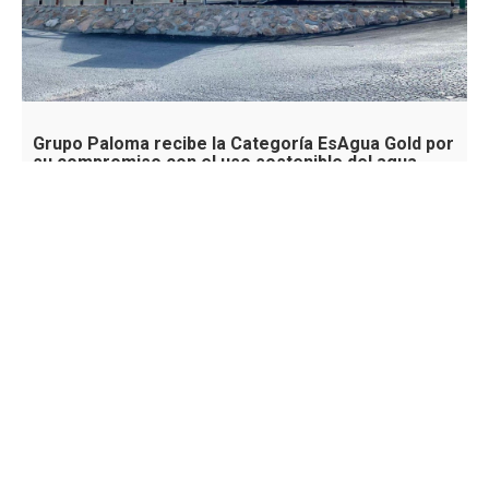
Grupo Paloma recibe la Categoría EsAgua Gold por
su compromiso con el uso sostenible del agua
El 70% de las extracciones de agua en el mundo vienen de la
agricultura, un sector que, en línea con los Objetivos de Desarrollo
Sostenible, enfrenta el desafío de alimentar a una población
creciente con una máxima: producir más con menos. En la región de
Murcia, allí donde la escasez de agua agudiza el ingenio, […]
Leer más