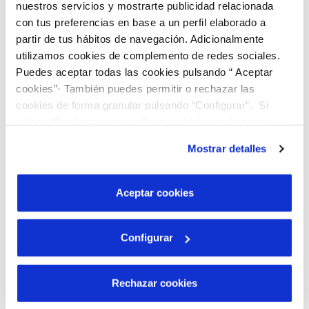
nuestros servicios y mostrarte publicidad relacionada
con tus preferencias en base a un perfil elaborado a
Reportaje Cetaqua: Huella hídrica, hacia una gestión
sostenible de los recursos hídricos
partir de tus hábitos de navegación. Adicionalmente
utilizamos cookies de complemento de redes sociales.
Puedes aceptar todas las cookies pulsando “ Aceptar
cookies”· También puedes permitir o rechazar las
cookies de forma granular pulsando “Configurar”. Si
pulsas “Rechazar cookies”, equivaldrá a rechazar la
instalación de todas las cookies salvo las necesarias que
Mostrar detalles
son indispensables para que el sitio web funcione y que
por tanto no se pueden desactivar. Puedes consultar
más información en nuestra
Política de Cookies
Aceptar cookies
Configurar
Rechazar cookies